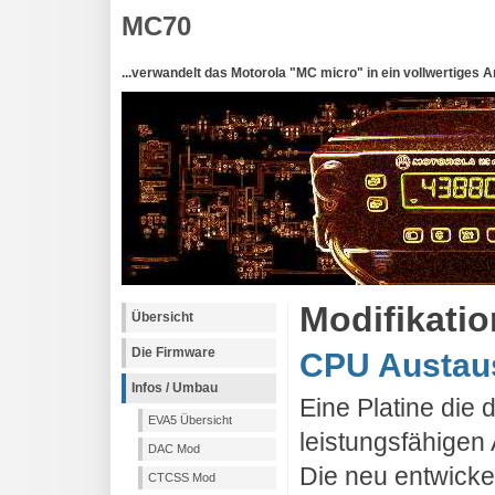
MC70
...verwandelt das Motorola "MC micro" in ein vollwertiges 
Modifikati
Übersicht
Die Firmware
CPU Austaus
Infos / Umbau
Eine Platine die
EVA5 Übersicht
leistungsfähigen
DAC Mod
Die neu entwickel
CTCSS Mod