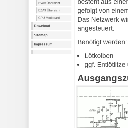
besteht aus ein
EVA9 Übersicht
gefolgt von eine
EZA9 Übersicht
Das Netzwerk wir
CPU Modboard
Download
angesteuert.
Sitemap
Benötigt werden:
Impressum
Lötkolben
ggf. Entlötlitz
Ausgangsz