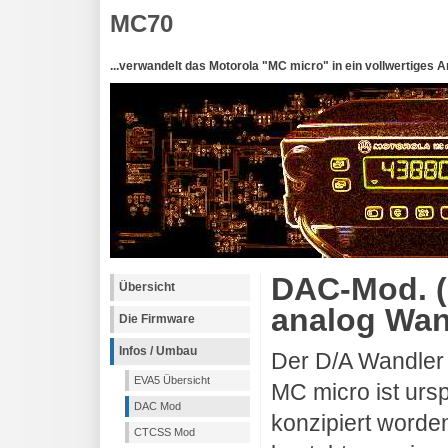
MC70
...verwandelt das Motorola "MC micro" in ein vollwertiges 
DAC-Mod. (
Übersicht
analog Wan
Die Firmware
Infos / Umbau
Der D/A Wandler 
EVA5 Übersicht
MC micro ist urs
DAC Mod
konzipiert worden
CTCSS Mod