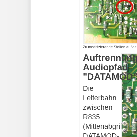
Zu modifizierende Stellen auf de
Auftrennun
Audiopfad
"DATAMOD
Die
Leiterbahn
zwischen
R835
(Mittenabgriff
DATAMOD-