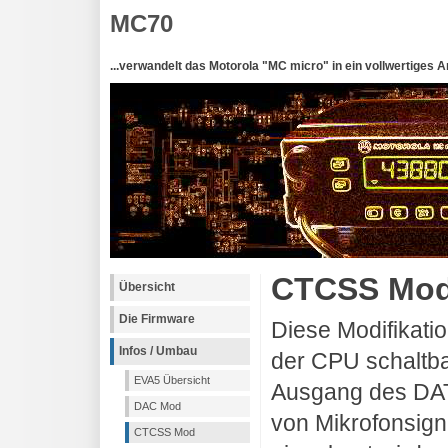
MC70
...verwandelt das Motorola "MC micro" in ein vollwertiges 
CTCSS Mod.
Übersicht
Die Firmware
Diese Modifikatio
Infos / Umbau
der CPU schaltb
EVA5 Übersicht
Ausgang des DA
DAC Mod
von Mikrofonsign
CTCSS Mod